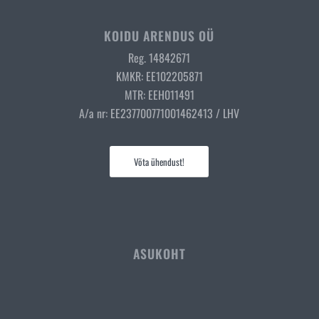
KOIDU ARENDUS OÜ
Reg. 14842671
KMKR: EE102205871
MTR: EEH011491
A/a nr: EE237700771001462413 / LHV
Võta ühendust!
ASUKOHT