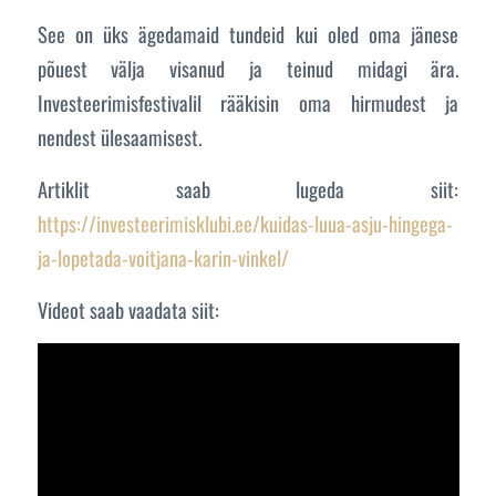
See on üks ägedamaid tundeid kui oled oma jänese
põuest välja visanud ja teinud midagi ära.
Investeerimisfestivalil rääkisin oma hirmudest ja
nendest ülesaamisest.
Artiklit saab lugeda siit:
https://investeerimisklubi.ee/kuidas-luua-asju-hingega-
ja-lopetada-voitjana-karin-vinkel/
Videot saab vaadata siit: