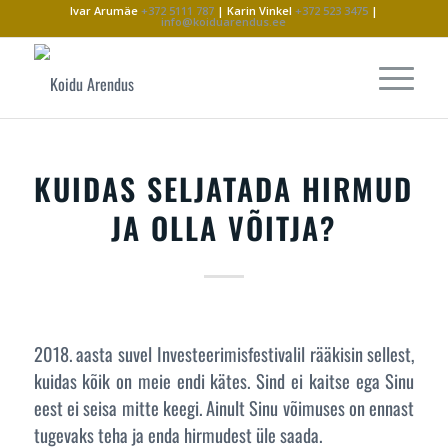
Ivar Arumäe
+372 5111 787
| Karin Vinkel
+372 523 3475
|
info@koiduarendus.ee
KUIDAS SELJATADA HIRMUD
JA OLLA VÕITJA?
2018. aasta suvel Investeerimisfestivalil rääkisin sellest,
kuidas kõik on meie endi kätes. Sind ei kaitse ega Sinu
eest ei seisa mitte keegi. Ainult Sinu võimuses on ennast
tugevaks teha ja enda hirmudest üle saada.