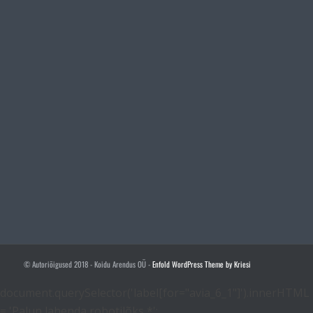
© Autoriõigused 2018 - Koidu Arendus OÜ -
Enfold WordPress Theme by Kriesi
document.querySelector('label[for="avia_6_1"]').innerHTML
= 'Palun lahenda robotilõks
*
';