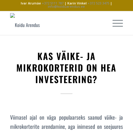
Ivar Arumäe
+372 5111 787
| Karin Vinkel
+372 523 3475
|
info@koiduarendus.ee
KAS VÄIKE- JA
MIKROKORTERID ON HEA
INVESTEERING?
Viimasel ajal on väga populaarseks saanud väike- ja
mikrokorterite arendamine, aga inimesed on seejuures