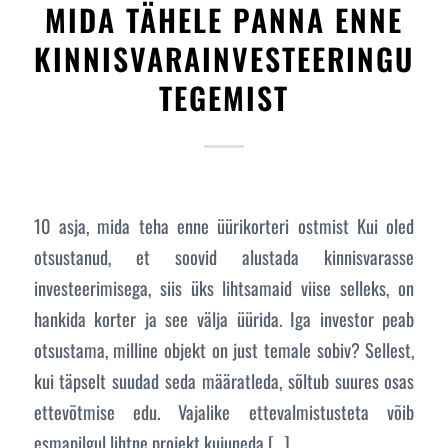
MIDA TÄHELE PANNA ENNE
KINNISVARAINVESTEERINGU
TEGEMIST
10 asja, mida teha enne üürikorteri ostmist Kui oled
otsustanud, et soovid alustada kinnisvarasse
investeerimisega, siis üks lihtsamaid viise selleks, on
hankida korter ja see välja üürida. Iga investor peab
otsustama, milline objekt on just temale sobiv? Sellest,
kui täpselt suudad seda määratleda, sõltub suures osas
ettevõtmise edu. Vajalike ettevalmistusteta võib
esmapilgul lihtne projekt kujuneda […]