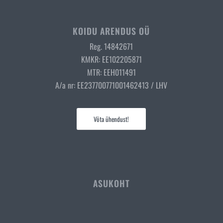
KOIDU ARENDUS OÜ
Reg. 14842671
KMKR: EE102205871
MTR: EEH011491
A/a nr: EE237700771001462413 / LHV
Võta ühendust!
ASUKOHT